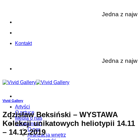
Skip
to
Jedna z najwięks
content
Kontakt
Jedna z najwięks
Vivid Gallery
Artyści
O sztuce
Zdzisław Beksiński – WYSTAWA
Media o nas
Kolekcji unikatowych heliotypii 14.11
Działalność
O nas
– 14.12.2019
Aranżacja wnętrz