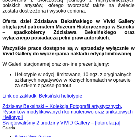
polskich artystów, którego twórczość także na świecie
została dostrzeżona i wysoko ceniona.
Oferta dzieł Zdzisława Beksińskiego w Vivid Gallery
objęta jest patronatem Muzeum Historycznego w Sanoku
– spadkobiercy Zdzisława Beksińskiego oraz
wyłącznego posiadacza pełni praw autorskich.
Wszystkie prace dostępne są w sprzedaży wyłącznie w
Vivid Gallery do wyczerpania nakładu edycji limitowanej.
W Galerii stacjonarnej oraz on-line prezentujemy:
Heliotypie w edycji limitowanej 10 egz. z oryginalnych
szklanych negatywów w różnychformatach w oprawie
za szkłem z passe-partout
Link do zakładki Beksiński heliotypie
Zdzisław Beksiński – Kolekcja Fotografii artystycznych,
Rysunków modyfikowanych komputerowo oraz unikatowych
Heliotypii
Świętowaliśmy 2 urodziny VIVID Gallery – [fotorelacja]
Galeria
Artyści Vivid Gallery