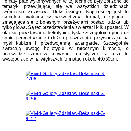
Tematy prac wykonywanych w tej technice były zbliżone do
tematyki przewijającej się we wszystkich dziedzinach
twórczości Zdzisława Beksińskiego. Najczęściej jest to
samotna uwikłana w wewnętrzny dramat, cierpiąca i
zmagająca się z bolesnymi przeżyciami postać ludzka lub
tylko głowa. Są też przedstawienia zwierząt i kilku postaci. W
okresie powstawania heliotypii artysta szczególnie upodobał
sobie geometryzację i duże uproszczenia, przywodzące na
myśl kubizm i przedwojenną awangardę. Szczególnie
zwracają uwagę heliotypie w mrocznym klimacie, o
przewadze czerni w konwencji realistycznej, a także te
występujące w największych formatach około 40x50cm.