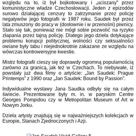
względu na to, iż był bojkotowany i „uciszany” przez
komunistyczne władze Czechosłowacji. Jeden z epizodów
surowo działającej cenzury to zatrzymanie przez policję
negatywów jego fotografii w 1987 roku. Saudek był przez
lata zmuszony do pracy w (dosłownie i w przenośni) piwnicy.
Stało się tak, ponieważ nie mógł sobie pozwolić na ryzyko
złapania przez tajną policję. Dlatego jego dzieła dotykające
problemu korupcji politycznej, wolności czy seksualności
owiane były tabu i niejednokrotnie zakazane ze względu na
wówczas kontrowersyjne kwestie.
Mistrz fotografii cieszy się doprawdy ogromną popularnością
zarówno za granicą, jak też w Czechach. To niebywałe, iż
powstały już dwa filmy o artyście: „Jan Saudek: Prague
Printemps” z 1990 oraz „Jan Saudek: Bound by Passion”.
Indywidualne wystawy Jana Saudka odbyły się na całym
świecie. Prezentowane były m. in. w paryskim Centre
Georges Pompidou czy w Metropolitan Museum of Art w
Nowym Jorku.
Dzieła artysty znajdują się w najważniejszych kolekcjach w
Europie, Stanach Zjednoczonych i Azji.