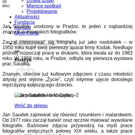
Dzieła sztuki
09
Miejsce spotkań
MAJ
Projektowanie
Aktualności
Fundacja
Jan Saudek, urodzony w Pradze, to jeden z najbardziej
Kontakt
znanych europejskich fotografików.
Moje Konto
Zaczął interesować się fotografią już jako nastolatek – w
1950 roku kupił swój pierwszy aparat firmy Kodak. Niedługo
później rozpoczął pracę w drukarni, która trwała aż do 1983
roku. W 1963 roku, w Pradze, odbyła się pierwsza wystawa
Koszyk
prac Saudka.
Znanym, obecnie już kultowym zdjęciem z czasu młodości
artysty jest słynne „Życie”, czyli intymne ujęcie dorosłego
mężczyzny kołyszącego dziecko.
Brak produktów w koszyku.
Wróć do sklepu
Jan Saudek zajmował się również rysunkiem i malarstwem.
Od 1977 roku zaczął barwić oraz ręcznie malować wywołane
fotografie. Baśniowe zdjęcia przywodzą na myśl prace
fotografów erotycznych połowy XIX wieku, a także prace