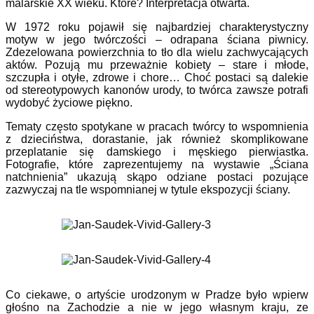
malarskie XX wieku. Które? Interpretacja otwarta.
W 1972 roku pojawił się najbardziej charakterystyczny
motyw w jego twórczości – odrapana ściana piwnicy.
Zdezelowana powierzchnia to tło dla wielu zachwycających
aktów. Pozują mu przeważnie kobiety – stare i młode,
szczupła i otyłe, zdrowe i chore… Choć postaci są dalekie
od stereotypowych kanonów urody, to twórca zawsze potrafi
wydobyć życiowe piękno.
Tematy często spotykane w pracach twórcy to wspomnienia
z dzieciństwa, dorastanie, jak również skomplikowane
przeplatanie się damskiego i męskiego pierwiastka.
Fotografie, które zaprezentujemy na wystawie „Ściana
natchnienia” ukazują skąpo odziane postaci pozujące
zazwyczaj na tle wspomnianej w tytule ekspozycji ściany.
Co ciekawe, o artyście urodzonym w Pradze było wpierw
głośno na Zachodzie a nie w jego własnym kraju, ze