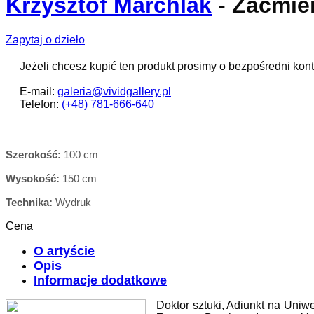
Krzysztof Marchlak
- Zaćmie
Zapytaj o dzieło
Jeżeli chcesz kupić ten produkt prosimy o bezpośredni kont
E-mail:
galeria@vividgallery.pl
Telefon:
(+48) 781-666-640
Szerokość:
100 cm
Wysokość:
150 cm
Technika:
Wydruk
Cena
O artyście
Opis
Informacje dodatkowe
Doktor sztuki, Adiunkt na Uniwe