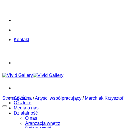
Skip
to
content
Kontakt
Artyści
Strona główna
/
Artyści współpracujący
/
Marchlak Krzysztof
O sztuce
Media o nas
Działalność
O nas
Aranżacja wnętrz