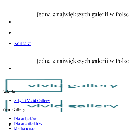
Skip
Jedna z największych galerii w Polsce 
to
content
Kontakt
Jedna z największych galerii w Polsce 
Galeria
Artyści Vivid Gallery
Vivid Gallery
Dla artystów
Dla architektów
Media o nas