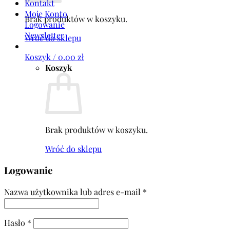
Kontakt
Moje Konto
Brak produktów w koszyku.
Logowanie
Newsletter
Wróć do sklepu
Koszyk /
0.00
zł
Koszyk
Brak produktów w koszyku.
Wróć do sklepu
Logowanie
Nazwa użytkownika lub adres e-mail
*
Hasło
*